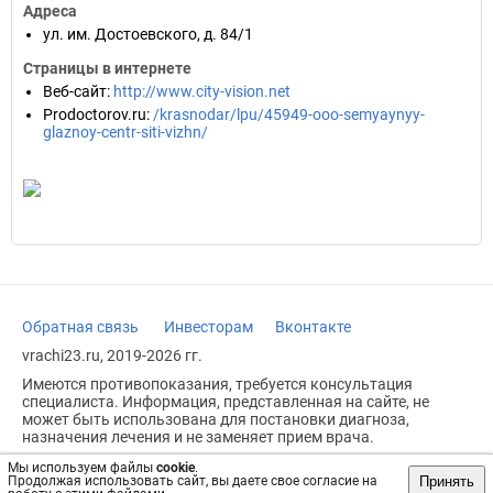
Адреса
ул. им. Достоевского, д. 84/1
Страницы в интернете
Веб-сайт
:
http://www.city-vision.net
Prodoctorov.ru
:
/krasnodar/lpu/45949-ooo-semyaynyy-
glaznoy-centr-siti-vizhn/
Обратная связь
Инвесторам
Вконтакте
vrachi23.ru, 2019-2026 гг.
Имеются противопоказания, требуется консультация
специалиста. Информация, представленная на сайте, не
может быть использована для постановки диагноза,
назначения лечения и не заменяет прием врача.
Возрастное ограничение: 18+
Мы используем файлы
cookie
.
Принять
Продолжая использовать сайт, вы даете свое согласие на