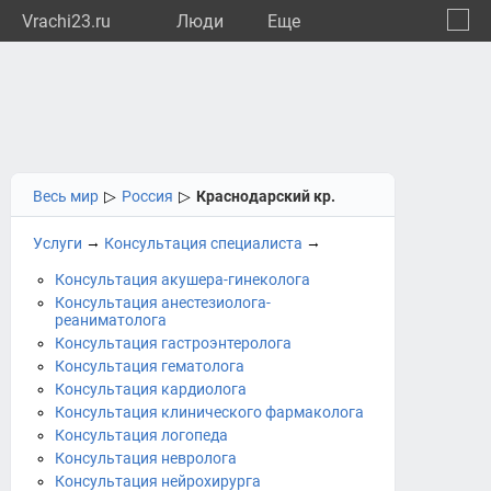
Vrachi23.ru
Люди
Eще
🔔
Красн
🔍
Весь мир
▷
Россия
▷
Краснодарский кр.
→
→
Услуги
Консультация специалиста
Консультация акушера-гинеколога
Консультация анестезиолога-
реаниматолога
Консультация гастроэнтеролога
Консультация гематолога
Консультация кардиолога
Консультация клинического фармаколога
Консультация логопеда
Консультация невролога
Консультация нейрохирурга