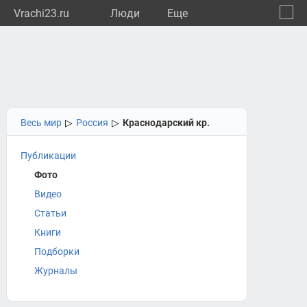
Vrachi23.ru
Люди
Eще
🔔
Красн
🔍
Весь мир
▷
Россия
▷
Краснодарский кр.
Публикации
Фото
Видео
Статьи
Книги
Подборки
Журналы