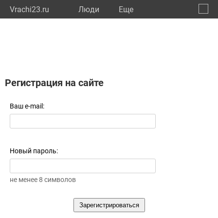
Vrachi23.ru
Люди
Eще
🔔
Красн
🔍
Регистрация на сайте
Ваш e-mail:
Новый пароль:
не менее 8 символов