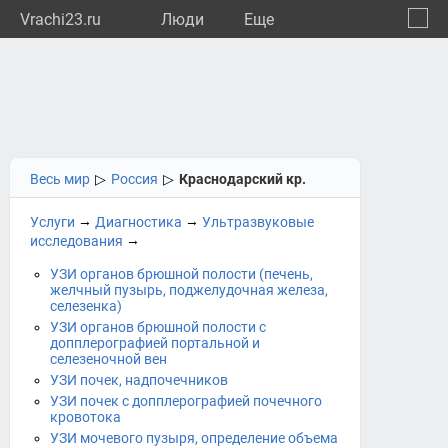
Vrachi23.ru
Люди
Eще
🔔
Красн
🔍
Весь мир
▷
Россия
▷
Краснодарский кр.
→
→
Услуги
Диагностика
Ультразвуковые
→
исследования
УЗИ органов брюшной полости (печень,
желчный пузырь, поджелудочная железа,
селезенка)
УЗИ органов брюшной полости с
допплерографией портальной и
селезеночной вен
УЗИ почек, надпочечников
УЗИ почек с допплерографией почечного
кровотока
УЗИ мочевого пузыря, определение объема