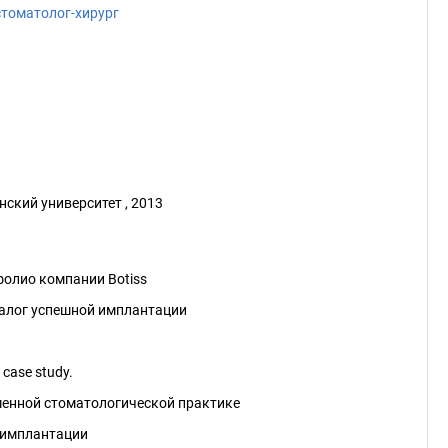
стоматолог-хирург
ский университет , 2013
фолио компании Botiss
залог успешной имплантации
 case study.
еменной стоматологической практике
й имплантации