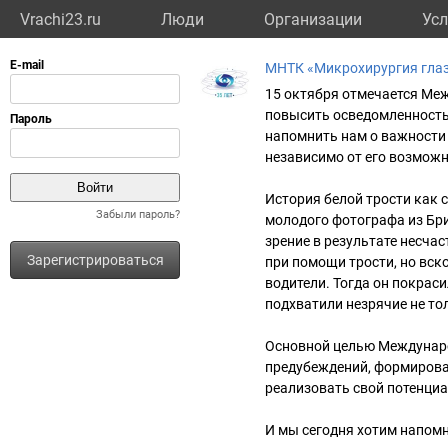
Vrachi23.ru
Люди
Организации
Усл
МНТК «Микрохирургия глаз
15 октября отмечается Меж
повысить осведомленность
напомнить нам о важности
независимо от его возможн
История белой трости как 
Забыли пароль?
молодого фотографа из Бр
зрение в результате несчас
Зарегистрироваться
при помощи трости, но вско
водители. Тогда он покраси
подхватили незрячие не тол
Основной целью Международ
предубеждений, формирова
реализовать свой потенциа
И мы сегодня хотим напомн