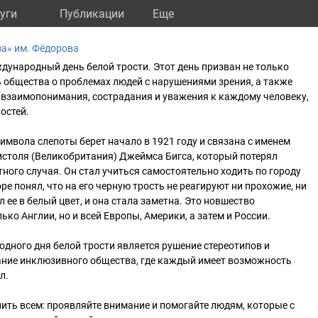
уги
Публикации
Eще
а» им. Фёдорова
дународный день белой трости. Этот день призван не только
 общества о проблемах людей с нарушениями зрения, а также
 взаимопонимания, сострадания и уважения к каждому человеку,
остей.
символа слепоты берет начало в 1921 году и связана с именем
истоля (Великобритания) Джеймса Бигса, который потерял
тного случая. Он стал учиться самостоятельно ходить по городу
ре понял, что на его черную трость не реагируют ни прохожие, ни
л ее в белый цвет, и она стала заметна. Это новшество
ько Англии, но и всей Европы, Америки, а затем и России.
ного дня белой трости является рушение стереотипов и
ние инклюзивного общества, где каждый имеет возможность
л.
ить всем: проявляйте внимание и помогайте людям, которые с