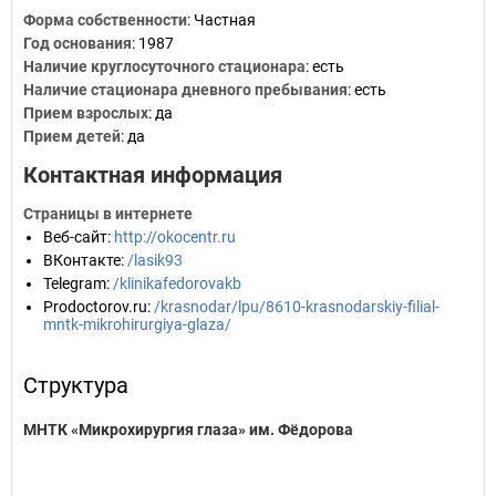
Форма собственности
: Частная
Год основания
:
1987
Наличие круглосуточного стационара
: есть
Наличие стационара дневного пребывания
: есть
Прием взрослых
: да
Прием детей
: да
Контактная информация
Страницы в интернете
Веб-сайт
:
http://okocentr.ru
ВКонтакте
:
/lasik93
Telegram
:
/klinikafedorovakb
Prodoctorov.ru
:
/krasnodar/lpu/8610-krasnodarskiy-filial-
mntk-mikrohirurgiya-glaza/
Структура
МНТК «Микрохирургия глаза» им. Фёдорова