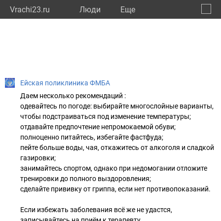
Vrachi23.ru
Люди
Eще
🔔
Красн
🔍
Ейская поликлиника ФМБА
Даем несколько рекомендаций :
одевайтесь по погоде: выбирайте многослойные варианты,
чтобы подстраиваться под изменение температуры;
отдавайте предпочтение непромокаемой обуви;
полноценно питайтесь, избегайте фастфуда;
пейте больше воды, чая, откажитесь от алкоголя и сладкой
газировки;
занимайтесь спортом, однако при недомогании отложите
тренировки до полного выздоровления;
сделайте прививку от гриппа, если нет противопоказаний.
Если избежать заболевания всё же не удастся,
записывайтесь на приём к терапевту.