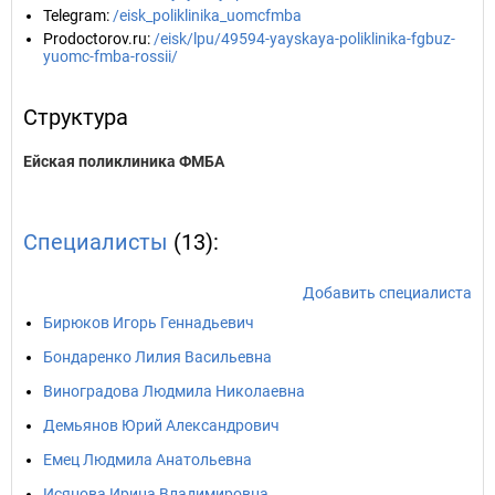
Telegram
:
/eisk_poliklinika_uomcfmba
Prodoctorov.ru
:
/eisk/lpu/49594-yayskaya-poliklinika-fgbuz-
yuomc-fmba-rossii/
Структура
Ейская поликлиника ФМБА
Специалисты
(13):
Добавить специалиста
Бирюков Игорь Геннадьевич
Бондаренко Лилия Васильевна
Виноградова Людмила Николаевна
Демьянов Юрий Александрович
Емец Людмила Анатольевна
Исянова Ирина Владимировна