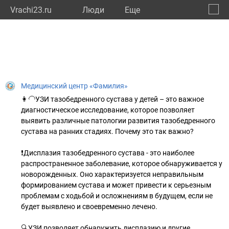
Vrachi23.ru
Люди
Eще
🔔
Красн
🔍
Медицинский центр «Фамилия»
👩‍🦲УЗИ тазобедренного сустава у детей – это важное
диагностическое исследование, которое позволяет
выявить различные патологии развития тазобедренного
сустава на ранних стадиях. Почему это так важно?
❗Дисплазия тазобедренного сустава - это наиболее
распространенное заболевание, которое обнаруживается у
новорожденных. Оно характеризуется неправильным
формированием сустава и может привести к серьезным
проблемам с ходьбой и осложнениям в будущем, если не
будет выявлено и своевременно лечено.
🔍УЗИ позволяет обнаружить дисплазию и другие