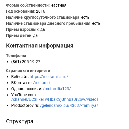
Форма собственности
: Частная
Год основания
:
2016
Наличие круглосуточного стационара
: есть
Наличие стационара дневного пребывания
: есть
Прием взрослых
: да
Прием детей
: да
Контактная информация
Телефоны
(861) 205-19-27
Страницы в интернете
Веб-сайт
:
https://mc-familia.ru/
ВКонтакте
:
/mcfamili
Одноклассники
:
/mcfamilia123/
YouTube.com
:
/channel/UC3FxeTwHbaKSjGhnBzDr2bw/videos
Prodoctorov.ru
:
/gelendzhik/lpu/43637-familiya/
Структура