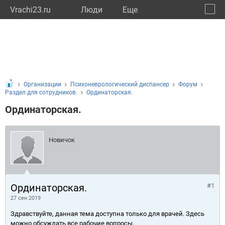
Vrachi23.ru
Люди
Eще
🔔
Красн
🔍
Организации
Психоневрологический диспансер
Форум
Раздел для сотрудников.
Ординаторская.
Ординаторская.
Новичок
Ординаторская.
#1
27 сен 2019
Здравствуйте, данная тема доступна только для врачей. Здесь
можно обсуждать все рабочие вопросы.