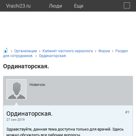
Vrachi23.ru
Люди
Eще
🔔
Красн
🔍
Организации
Кабинет частного нарколога
Форум
Раздел
для сотрудников.
Ординаторская.
Ординаторская.
Новичок
Ординаторская.
#1
27 сен 2019
Здравствуйте, данная тема доступна только для врачей. Здесь
можно обсуждать все рабочие вопросы.