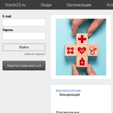
Vrachi23.ru
Люди
Организации
Усл
Забыли пароль?
Зарегистрироваться
Биотехнология
Вакцинация
Другие языки: