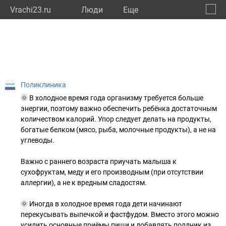
Vrachi23.ru
Люди
Eще
🔔
Красн
🔍
Поликлиника
🌞 В холодное время года организму требуется больше
энергии, поэтому важно обеспечить ребёнка достаточным
количеством калорий. Упор следует делать на продукты,
богатые белком (мясо, рыба, молочные продукты), а не на
углеводы.
Важно с раннего возраста приучать малыша к
сухофруктам, меду и его производным (при отсутствии
аллергии), а не к вредным сладостям.
🌞 Иногда в холодное время года дети начинают
перекусывать выпечкой и фастфудом. Вместо этого можно
усилить основные приёмы пищи и добавлять полдник из