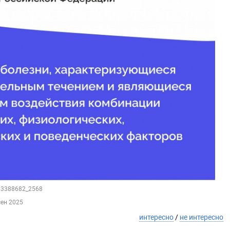
203388682_2568
сен 2025
интересно
/
не интересно