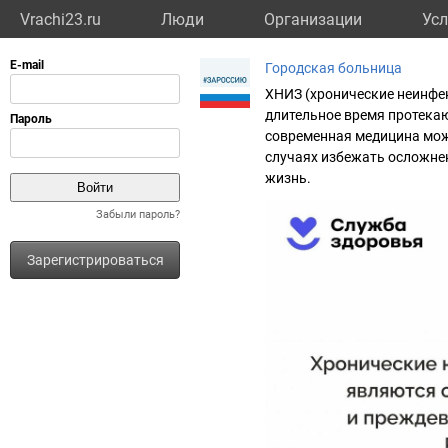
Vrachi23.ru
Люди
Организации
Усл
Городская больница
ХНИЗ (хронические неинфе
длительное время протека
современная медицина може
случаях избежать осложнен
жизнь.
Забыли пароль?
Зарегистрироваться