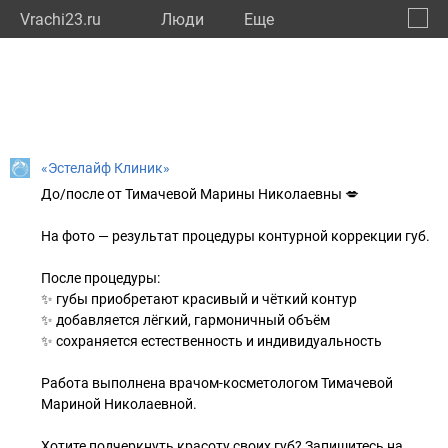
Vrachi23.ru
Люди
Eще
🔔
Красн
🔍
«Эстелайф Клиник»
До/после от Тимачевой Марины Николаевны 💋
⠀
На фото — результат процедуры контурной коррекции губ.
⠀
После процедуры:
✨ губы приобретают красивый и чёткий контур
✨ добавляется лёгкий, гармоничный объём
✨ сохраняется естественность и индивидуальность
⠀
Работа выполнена врачом-косметологом Тимачевой
Мариной Николаевной.
⠀
Хотите подчеркнуть красоту своих губ? Запишитесь на