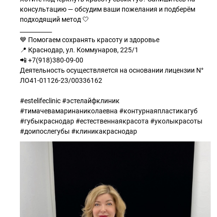
консультацию — обсудим ваши пожелания и подберём
подходящий метод 🤍
___________
💙 Помогаем сохранять красоту и здоровье
📍 Краснодар, ул. Коммунаров, 225/1
📲 +7(918)380-09-00
Деятельность осуществляется на основании лицензии N°
ЛО41-01126-23/00336162
⠀
#estelifeclinic #эстелайфклиник
#тимачевамаринаниколаевна #контурнаяпластикагуб
#губыкраснодар #естественнаякрасота #уколыкрасоты
#доипослегубы #клиникакраснодар