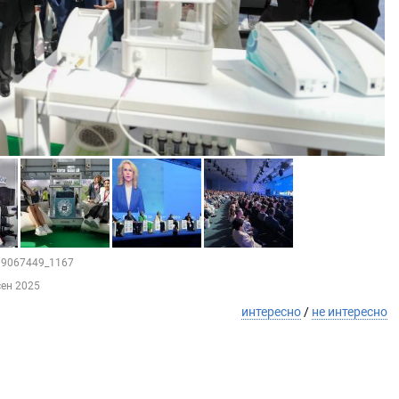
209067449_1167
сен 2025
интересно
/
не интересно