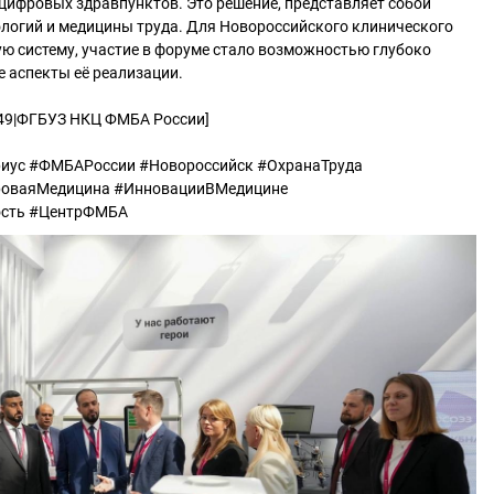
цифровых здравпунктов. Это решение, представляет собой
ологий и медицины труда. Для Новороссийского клинического
ю систему, участие в форуме стало возможностью глубоко
е аспекты её реализации.
449|ФГБУЗ НКЦ ФМБА России]
иус #ФМБАРоссии #Новороссийск #ОхранаТруда
роваяМедицина #ИнновацииВМедицине
сть #ЦентрФМБА