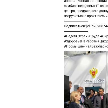
инновационная концепция 
симбиоз передовых IT-техн
центра, внедряющего данну
погрузиться в практически
══════════
Подписаться: [club209067
══════════
#НеделяОхраныТруда #Сир
#ЗдоровьеНаРаботе #Циф
#ПромышленнаяБезопасно