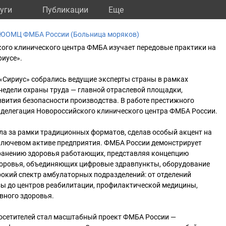
уги
Публикации
Eще
 ЮОМЦ ФМБА России (Больница моряков)
кого клинического центра ФМБА изучает передовые практики на
риусе».
«Сириус» собрались ведущие эксперты страны в рамках
недели охраны труда — главной отраслевой площадки,
вития безопасности производства. В работе престижного
 делегация Новороссийского клинического центра ФМБА России.
ла за рамки традиционных форматов, сделав особый акцент на
 ключевом активе предприятия. ФМБА России демонстрирует
ранению здоровья работающих, представляя концепцию
оровья, объединяющих цифровые здравпункты, оборудование
окий спектр амбулаторных подразделений: от отделений
зы до центров реабилитации, профилактической медицины,
вного здоровья.
осетителей стал масштабный проект ФМБА России —