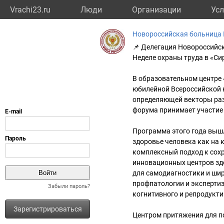
Vrachi23.ru
Люди
Организации
Усл
Новороссийская больница
📌 Делегация Новороссийс
Неделе охраны труда в «Си
В образовательном центре 
юбилейной Всероссийской 
определяющей векторы раз
форума принимает участие
Программа этого года выш
здоровье человека как на
комплексный подход к сох
инновационных центров зд
для самодиагностики и шир
профпатологии и эксперти
Забыли пароль?
когнитивного и репродукти
Зарегистрироваться
Центром притяжения для п