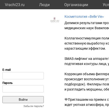
Vrachi23.ru
Люди
Организации
Усл
Косметология «Belle Vie»
Делимся результатами проц
медицинских наук Вавилов
Коллагеностимуляция поли
естественную выработку ко
нарастающим эффектом.
SMAS-лифтинг на аппарате 
подтягивая контуры лица, 
Коррекция объема филлера
происходит восполнение ут
подбородок). Филлеры поз
и разгладить морщины, об
🌹Приглашаем на прием к сп
ждет уютная атмосфера, п
Забыли пароль?