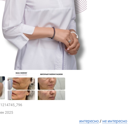
131214745_796
сен 2025
интересно
/
не интересно