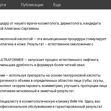
уги
Публикации
Eще
едур от нашего врача-косметолога, дерматолога, кандидата
ой Алевтины Сергеевны.
молочной кислотой — эта инъекционная процедура стимулирует
ллагена в коже. Результат – естественное омоложение с
ULTRAFORMER — запускает процесс естественного лифтинга,
уменьшая дряблость и формируя более четкий овал.
ми — используя препараты на основе гиалуроновой кислоты
раченного объема в определенных областях лица (губы, скулы,
воляют скорректировать асимметрию, улучшить пропорции лица
еспечивая мгновенный и заметный результат.
ециалисту в косметологическую клинику Belle Vie. Здесь вас
рофессиональное обслуживание и гарантированный результат.