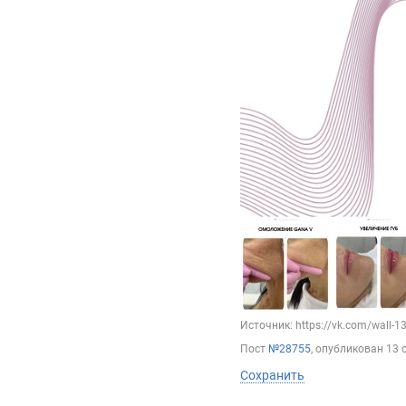
Источник: https://vk.com/wall-
Пост
№28755
, опубликован
13 
Сохранить