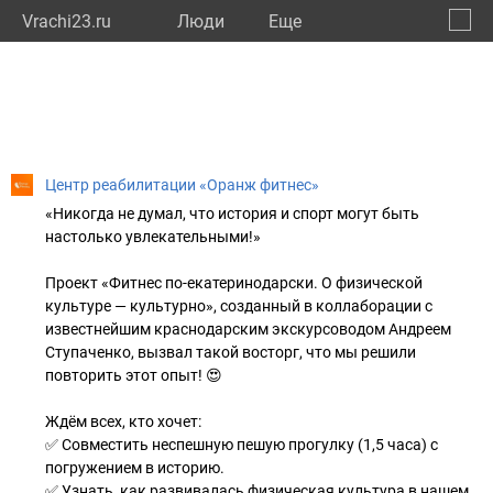
Vrachi23.ru
Люди
Eще
🔔
Красн
🔍
Центр реабилитации «Оранж фитнес»
«Никогда не думал, что история и спорт могут быть
настолько увлекательными!»
Проект «Фитнес по-екатеринодарски. О физической
культуре — культурно», созданный в коллаборации с
известнейшим краснодарским экскурсоводом Андреем
Ступаченко, вызвал такой восторг, что мы решили
повторить этот опыт! 😍
Ждём всех, кто хочет:
✅ Совместить неспешную пешую прогулку (1,5 часа) с
погружением в историю.
✅ Узнать, как развивалась физическая культура в нашем