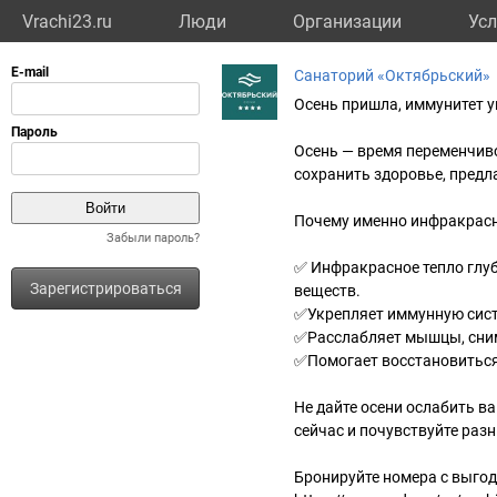
Vrachi23.ru
Люди
Организации
Усл
Санаторий «Октябрьский»
Осень пришла, иммунитет 
Осень — время переменчиво
сохранить здоровье, предл
Почему именно инфракрасн
Забыли пароль?
✅ Инфракрасное тепло глуб
Зарегистрироваться
веществ.
✅Укрепляет иммунную сист
✅Расслабляет мышцы, снима
✅Помогает восстановиться 
Не дайте осени ослабить в
сейчас и почувствуйте раз
Бронируйте номера с выгод