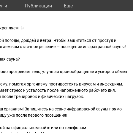
уги
Публикации
Eще
укрепляем! ✨
й погоды, дождей и ветра. Чтобы защититься от простуд и
агаем вам отличное решение — посещение инфракрасной сауны!
ая сауна?
око прогревает тело, улучшая кровообращение и ускоряя обмен
ему, помогая организму противостоять вирусам и инфекциям.
ет стресс и усталость после напряженного рабочего дня.
после тренировок и физических нагрузок.
аш организм! Запишитесь на сеанс инфракрасной сауны прямо
ницу уже после первого посещения!
ой на официальном сайте или по телефонам