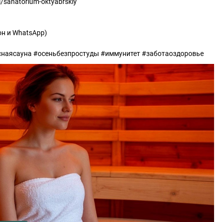
i/sanatorium-oktyabrskiy
фон и WhatsApp)
наясауна #осеньбезпростуды #иммунитет #заботаоздоровье