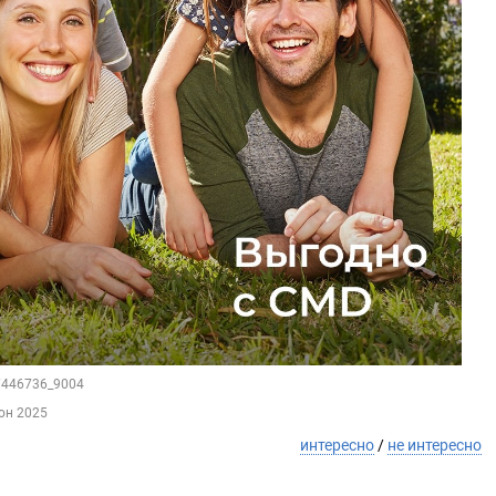
37446736_9004
юн 2025
интересно
/
не интересно