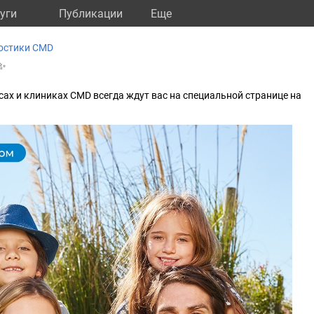
уги
Публикации
Eще
остики CMD
 ✨
сах и клиниках CMD всегда ждут вас на специальной странице на