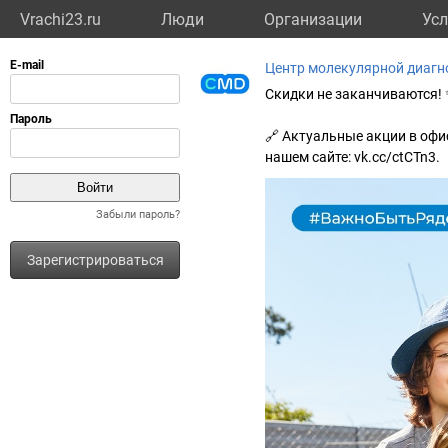
Vrachi23.ru
Люди
Организации
Усл
Центр молекулярной диагн
Скидки не заканчиваются!
🔗 Актуальные акции в офи
нашем сайте: vk.cc/ctCTn3.
Забыли пароль?
Зарегистрироваться