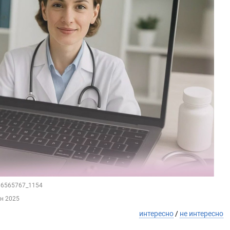
166565767_1154
ен 2025
интересно
/
не интересно