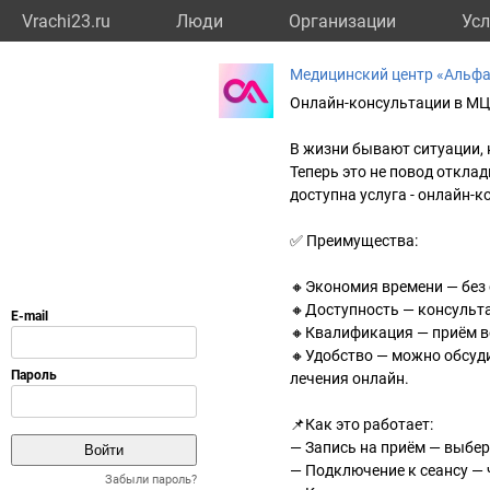
Vrachi23.ru
Люди
Организации
Усл
Медицинский центр «Альф
Онлайн-консультации в МЦ 
В жизни бывают ситуации, 
Теперь это не повод откла
доступна услуга - онлайн-
✅ Преимущества:
🔸Экономия времени — без 
🔸Доступность — консульта
🔸Квалификация — приём в
🔸Удобство — можно обсуди
лечения онлайн.
📌Как это работает:
— Запись на приём — выбери
— Подключение к сеансу — 
Забыли пароль?