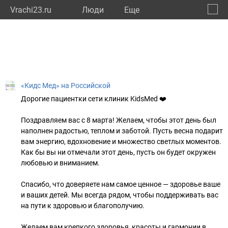
Vrachi23.ru
Люди
Eще
🔔
Красн
🔍
«Кидс Мед» на Российской
Дорогие пациентки сети клиник KidsMed ❤️
Поздравляем вас с 8 марта! Желаем, чтобы этот день был
наполнен радостью, теплом и заботой. Пусть весна подарит
вам энергию, вдохновение и множество светлых моментов.
Как бы вы ни отмечали этот день, пусть он будет окружен
любовью и вниманием.
Спасибо, что доверяете нам самое ценное — здоровье ваше
и ваших детей. Мы всегда рядом, чтобы поддерживать вас
на пути к здоровью и благополучию.
Желаем вам крепкого здоровья, красоты и гармонии в