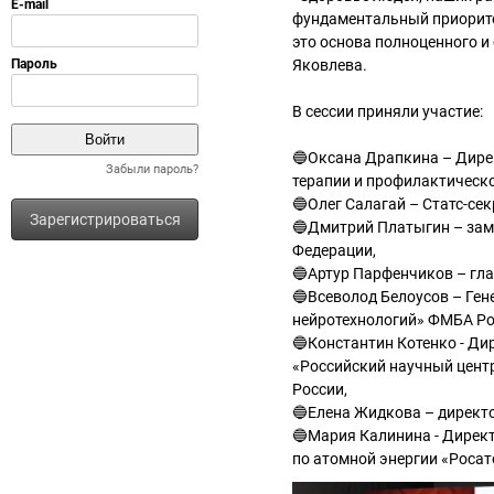
фундаментальный приоритет
это основа полноценного и
Яковлева.
В сессии приняли участие:
🔵Оксана Драпкина – Дире
Забыли пароль?
терапии и профилактическ
🔵Олег Салагай – Статс-се
Зарегистрироваться
🔵Дмитрий Платыгин – зам
Федерации,
🔵Артур Парфенчиков – гла
🔵Всеволод Белоусов – Ге
нейротехнологий» ФМБА Ро
🔵Константин Котенко - Ди
«Российский научный цент
России,
🔵Елена Жидкова – директ
🔵Мария Калинина - Дирек
по атомной энергии «Росат