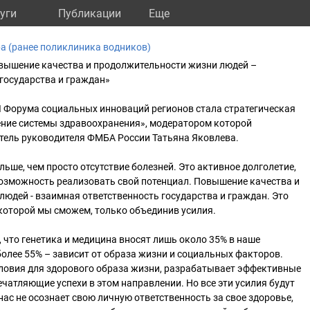
уги
Публикации
Eще
 (ранее поликлиника водников)
овышение качества и продолжительности жизни людей –
государства и граждан»
 Форума социальных инноваций регионов стала стратегическая
ение системы здравоохранения», модератором которой
тель руководителя ФМБА России Татьяна Яковлева.
льше, чем просто отсутствие болезней. Это активное долголетие,
возможность реализовать свой потенциал. Повышение качества и
юдей - взаимная ответственность государства и граждан. Это
которой мы сможем, только объединив усилия.
что генетика и медицина вносят лишь около 35% в наше
более 55% – зависит от образа жизни и социальных факторов.
словия для здорового образа жизни, разрабатывает эффективные
чатляющие успехи в этом направлении. Но все эти усилия будут
нас не осознает свою личную ответственность за свое здоровье,