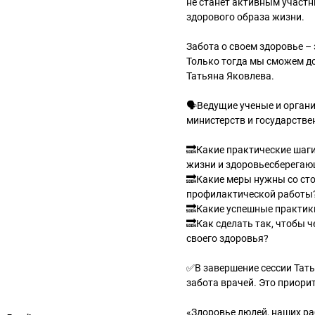
не станет активным участн
здорового образа жизни.
Забота о своем здоровье – 
Только тогда мы сможем д
Татьяна Яковлева.
🗣Ведущие ученые и органи
министерств и государстве
🔜Какие практические шаг
жизни и здоровьесберегающ
🔜Какие меры нужны со ст
профилактической работы
🔜Какие успешные практик
🔜Как сделать так, чтобы 
своего здоровья?
✅В завершение сессии Тать
забота врачей. Это приори
«Здоровье людей, наших ра