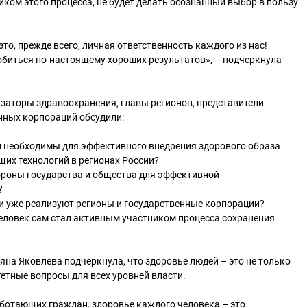
иком этого процесса, не будет делать осознанный выбор в пользу
это, прежде всего, личная ответственность каждого из нас!
обиться по-настоящему хороших результатов», – подчеркнула
заторы здравоохранения, главы регионов, представители
нных корпораций обсудили:
и необходимы для эффективного внедрения здорового образа
их технологий в регионах России?
ороны государства и общества для эффективной
?
и уже реализуют регионы и государственные корпорации?
человек сам стал активным участником процесса сохранения
яна Яковлева подчеркнула, что здоровье людей – это не только
тетные вопросы для всех уровней власти.
ботающих граждан, здоровье каждого человека – это