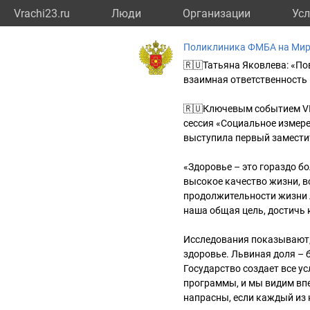
Vrachi23.ru
Люди
Организации
Усл
Поликлиника ФМБА на Мира
🇷🇺Татьяна Яковлева: «П
взаимная ответственность 
🇷🇺Ключевым событием VI
сессия «Социальное измер
выступила первый замести
«Здоровье – это гораздо бо
высокое качество жизни, 
продолжительности жизни л
наша общая цель, достичь 
Исследования показывают, 
здоровье. Львиная доля – 
Государство создает все у
программы, и мы видим впе
напрасны, если каждый из 