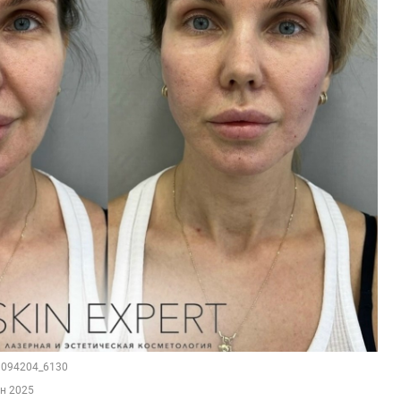
63094204_6130
ен 2025