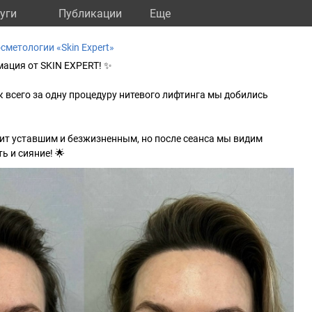
уги
Публикации
Eще
сметологии «Skin Expert»
ация от SKIN EXPERT! ✨
к всего за одну процедуру нитевого лифтинга мы добились
ит уставшим и безжизненным, но после сеанса мы видим
ь и сияние! 🌟