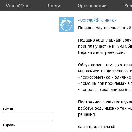
Vrachi23.ru
Люди
Организации
Усл
«Эстелайф Клиник»
Повышаем уровень знаний д
⠀
Недавно наш главный врач 
приняла участие в 19-м О
Версии и контраверсии».
⠀
Обсуждались темы, которы
младенчества до зрелого в
▫️ психосоматика и влияние
▫️ помощь при проблемах в
▫️ вопросы, касающиеся бе
⠀
Постоянное развитие и уч
работы, ведь именно так 
решения.
⠀
Фото прилагаем 📸