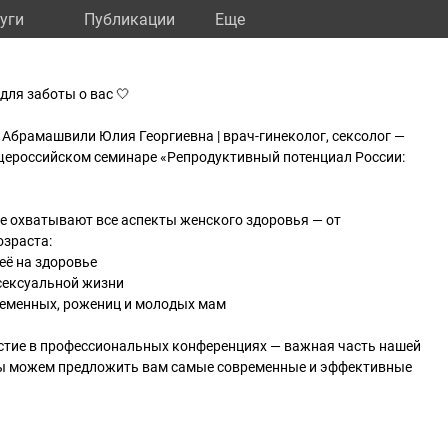
уги
Публикации
Eще
ля заботы о вас 🤍
Абрамашвили Юлия Георгиевна | врач-гинеколог, сексолог —
бщероссийском семинаре «Репродуктивный потенциал России:
е охватывают все аспекты женского здоровья — от
озраста:
 её на здоровье
 сексуальной жизни
ременных, рожениц и молодых мам
астие в профессиональных конференциях — важная часть нашей
мы можем предложить вам самые современные и эффективные