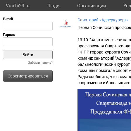
Vrachi23.ru
Люди
Организации
Усл
Санаторий «Адлеркурорт»
Первая Сочинская профсою
13.10.24г. в атмосфере на
профсоюзная Спартакиада 
ФНПР города-курорта Сочи.
команд: санаторий "Адлерку
Забыли пароль?
бальнеологический курорт 
команды помогала спортсм
Зарегистрироваться
Рады сообщить, что команд
спортсменов и болельщико