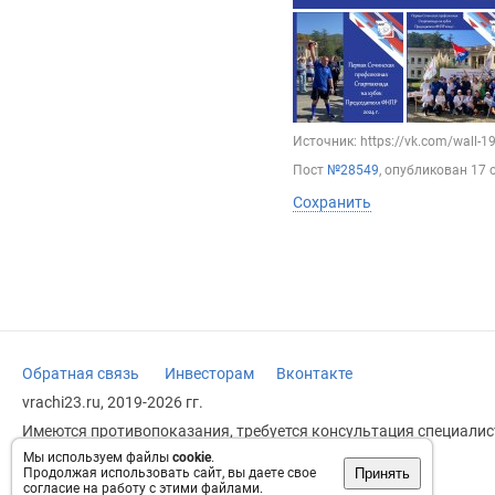
Источник: https://vk.com/wall-
Пост
№28549
, опубликован
17 
Сохранить
Обратная связь
Инвесторам
Вконтакте
vrachi23.ru, 2019-2026 гг.
Имеются противопоказания, требуется консультация специалист
заменяет прием врача.
Мы используем файлы
cookie
.
Принять
Продолжая использовать сайт, вы даете свое
Возрастное ограничение: 18+
согласие на работу с этими файлами.