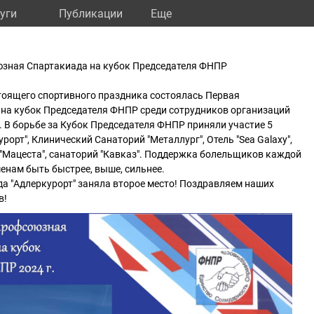
уги
Публикации
Eще
зная Спартакиада на кубок Председателя ФНПР
стоящего спортивного праздника состоялась Первая
на кубок Председателя ФНПР среди сотрудников организаций
 В борьбе за Кубок Председателя ФНПР приняли участие 5
рорт", Клинический Санаторий "Металлург", Отель "Sea Galaxy",
"Мацеста", санаторий "Кавказ". Поддержка болельщиков каждой
енам быть быстрее, выше, сильнее.
а "Адлеркурорт" заняла второе место! Поздравляем наших
в!