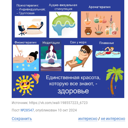
Источник: https://vk.com/wall-198557223_6723
Пост
№28547
, опубликован
10 окт 2024
Сохранить
интересно
/
не интересно