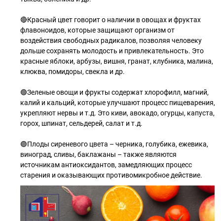
🔴Красный цвет говорит о наличии в овощах и фруктах
флавоноидов, которые защищают организм от
воздействия свободных радикалов, позволяя человеку
дольше сохранять молодость и привлекательность. Это
красные яблоки, арбузы, вишня, гранат, клубника, малина,
клюква, помидоры, свекла и др.
🟢Зеленые овощи и фрукты содержат хлорофилл, магний,
калий и кальций, которые улучшают процесс пищеварения,
укрепляют нервы и т.д. Это киви, авокадо, огурцы, капуста,
горох, шпинат, сельдерей, салат и т.д.
🟣Плоды сиреневого цвета – черника, голубика, ежевика,
виноград, сливы, баклажаны – также являются
источникам антиоксидантов, замедляющих процесс
старения и оказывающих противомикробное действие.