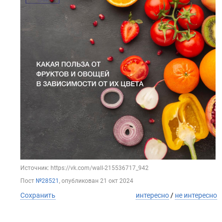
Источник: https://vk.com/wall-215536717_942
Пост
№28521
, опубликован
21 окт 2024
Сохранить
интересно
/
не интересно