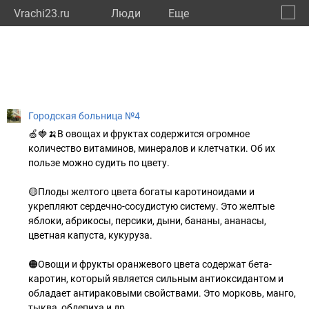
Vrachi23.ru
Люди
Eще
🔔
Красн
🔍
Городская больница №4
🍏🍓🍌В овощах и фруктах содержится огромное
количество витаминов, минералов и клетчатки. Об их
пользе можно судить по цвету.
🟡Плоды желтого цвета богаты каротиноидами и
укрепляют сердечно-сосудистую систему. Это желтые
яблоки, абрикосы, персики, дыни, бананы, ананасы,
цветная капуста, кукуруза.
🟠Овощи и фрукты оранжевого цвета содержат бета-
каротин, который является сильным антиоксидантом и
обладает антираковыми свойствами. Это морковь, манго,
тыква, облепиха и др.