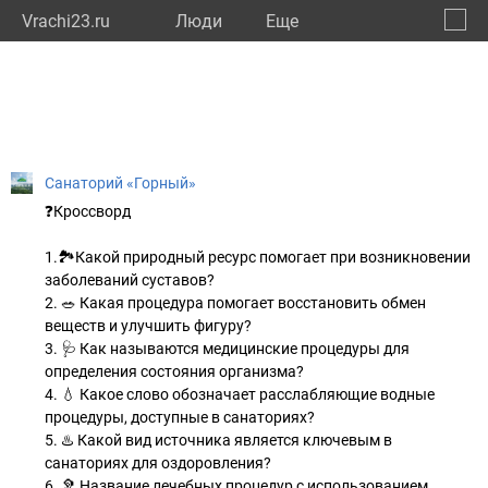
Vrachi23.ru
Люди
Eще
🔔
Красн
🔍
Санаторий «Горный»
❓Кроссворд
1.🏞️Какой природный ресурс помогает при возникновении
заболеваний суставов?
2. 🥗 Какая процедура помогает восстановить обмен
веществ и улучшить фигуру?
3. 🩺 Как называются медицинские процедуры для
определения состояния организма?
4. 💧 Какое слово обозначает расслабляющие водные
процедуры, доступные в санаториях?
5. ♨️ Какой вид источника является ключевым в
санаториях для оздоровления?
6. 🦻 Название лечебных процедур с использованием