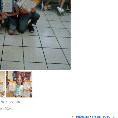
217516999_236
сен 2024
интересно
/
не интересно