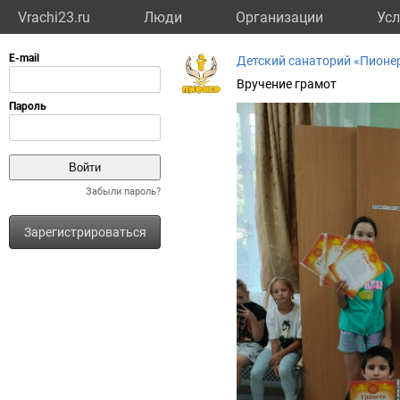
Vrachi23.ru
Люди
Организации
Усл
Детский санаторий «Пионе
Вручение грамот
Забыли пароль?
Зарегистрироваться