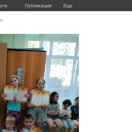
уги
Публикации
Eще
р»