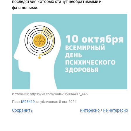
последствия которых станут необратимыми и
фатальными.
Источник: https://vk.com/wall-205894437_445
Пост
№28419
, опубликован
8 окт 2024
Сохранить
интересно
/
не интересно