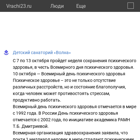
Vrachi23.ru
Люди
Eще
🔔
Красн
🔍
Детский санаторий «Волна»
С 7 по 13 октября пройдет неделя сохранения психического
здоровья, в честь Всемирного дня психического здоровья.
10 октября — Всемирный день психического здоровья
Психическое здоровье – это не только отсутствие
различных расстройств, но и состояние благополучия,
когда человек может противостоять стрессам,
продуктивно работать.
Всемирный день психического здоровья отмечается в мире
с 1992 года. В России День психического здоровья
отмечается с 2002 года, по инициативе академика РАМН
Т.Б. Дмитриевой.
Всемирная организация здравоохранения заявила, что
почти 1 миллиард человек в мире страдают психическими