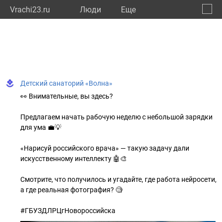
Vrachi23.ru
Люди
Eще
🔔
Красн
🔍
Детский санаторий «Волна»
👀 Внимательные, вы здесь?
Предлагаем начать рабочую неделю с небольшой зарядки
для ума 💼💡
«Нарисуй российского врача» — такую задачу дали
искусственному интеллекту 🤖🎨
Смотрите, что получилось и угадайте, где работа нейросети,
а где реальная фотография? 🧐
#ГБУЗДЛРЦгНовороссийска