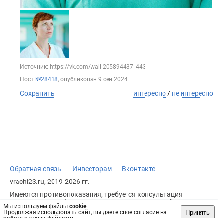
Источник: https://vk.com/wall-205894437_443
Пост
№28418
, опубликован
9 сен 2024
Сохранить
интересно
/
не интересно
Обратная связь
Инвесторам
Вконтакте
vrachi23.ru, 2019-2026 гг.
Имеются противопоказания, требуется консультация
специалиста. Информация, представленная на сайте, не
Мы используем файлы
cookie
.
может быть использована для постановки диагноза,
Принять
Продолжая использовать сайт, вы даете свое согласие на
назначения лечения и не заменяет прием врача.