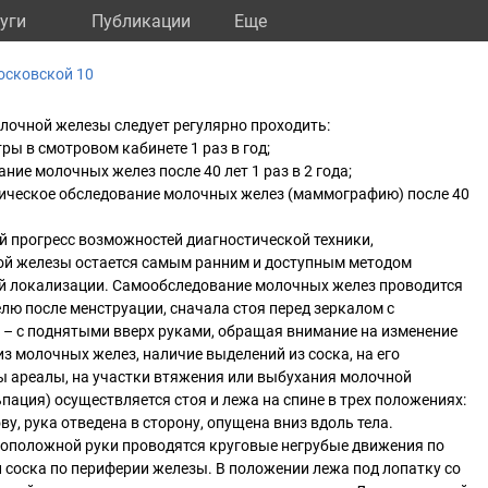
уги
Публикации
Eще
осковской 10
лочной железы следует регулярно проходить:
тры в смотровом кабинете 1 раз в год;
ние молочных желез после 40 лет 1 раз в 2 года;
тическое обследование молочных желез (маммографию) после 40
 прогресс возможностей диагностической техники,
й железы остается самым ранним и доступным методом
й локализации. Самообследование молочных желез проводится
елю после менструации, сначала стоя перед зеркалом с
 – с поднятыми вверх руками, обращая внимание на изменение
з молочных желез, наличие выделений из соска, на его
ы ареалы, на участки втяжения или выбухания молочной
ация) осуществляется стоя и лежа на спине в трех положениях:
ову, рука отведена в сторону, опущена вниз вдоль тела.
оположной руки проводятся круговые негрубые движения по
и соска по периферии железы. В положении лежа под лопатку со