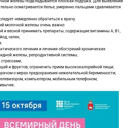
чной железы подкладывается плоская подушка. Для выявлений
тельно осматривается белье, умеренно пальцами сдавливается
ледует немедленно обратиться к врачу.
ий молочной железы очень важно:
ой и весной принимать препараты, содержащие витамины А, В1,
йод, селен;
;
ктического лечения и лечения обострений хронических
видной железы, репродуктивной системы;
 стрессами;
ощей и фруктов, ограничить прием высококалорийной пищи;
врачом о мерах предохранения нежелательной беременности;
 телевизором, компьютером, мобильным телефоном;
ривычек.