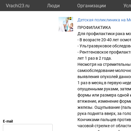
Vrachi23.ru
Люди
Организации
Усл
Детская поликлиника на М
ПРОФИЛАКТИКА
Для профилактики рака мо
- В возрасте 20-40 лет осмо
- Ультразвуковое обследова
- Рентгеновское профилак
лет 1 раз в 2 года.
Несмотря на стремительный
самообследование молочно
выявления опухолей данно
1 раз в месяц в первую нед
опущенными руками, затем
формы или размера одной и
втяжение, изменение форм
железы. Ощупывание (пальп
рука поднята вверх, за гол
Кончиками пальцев против
часовой стрелке от област