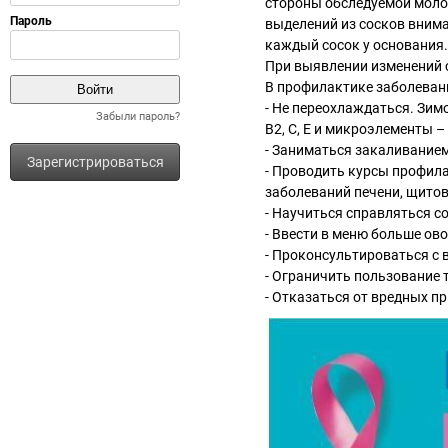
стороны обследуемой моло
выделений из сосков внима
каждый сосок у основания.
При выявлении изменений с
В профилактике заболеван
- Не переохлаждаться. Зим
Забыли пароль?
В2, С, Е и микроэлементы – 
- Заниматься закаливанием
Зарегистрироваться
- Проводить курсы профила
заболеваний печени, щито
- Научиться справляться со
- Ввести в меню больше ов
- Проконсультироваться с 
- Ограничить пользование
- Отказаться от вредных п