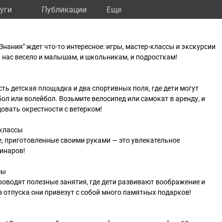
уги
Публикации
Eще
нания" ждет что-то интересное: игры, мастер-классы и экскурсии
 нас весело и малышам, и школьникам, и подросткам!
ть детская площадка и два спортивных поля, где дети могут
ол или волейбол. Возьмите велосипед или самокат в аренду, и
овать окрестности с ветерком!
-классы
, приготовленные своими руками — это увлекательное
инаров!
сы
оводят полезные занятия, где дети развивают воображение и
з отпуска они привезут с собой много памятных подарков!