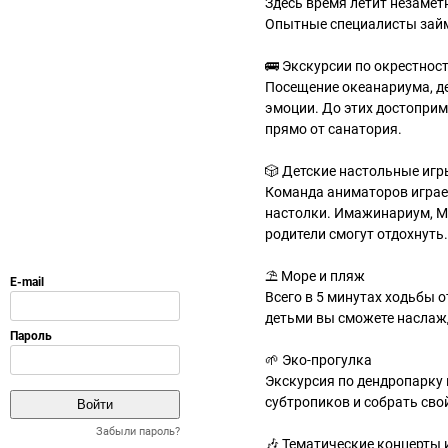
Здесь время летит незаметн
Опытные специалисты займ
🚌 Экскурсии по окрестнос
Посещение океанариума, д
эмоции. До этих достоприм
прямо от санатория.
🎲 Детские настольные игр
Команда аниматоров играет
настолки. Имажинариум, Мо
родители смогут отдохнуть.
⛱️ Море и пляж
Всего в 5 минутах ходьбы о
детьми вы сможете наслаж
🌱 Эко-прогулка
Экскурсия по дендропарку 
субтропиков и собрать сво
Забыли пароль?
🎶 Тематические концерты 