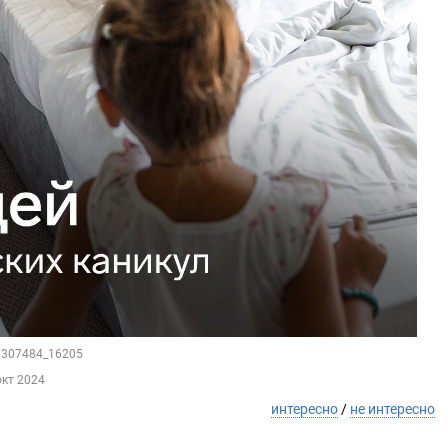
57307484_16205
окт 2024
интересно
/
не интересно