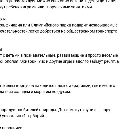
о! В детском клубе можно спокойно оставить детей до 12 лет.
ут ребенка играми или творческими занятиями.
тям
ельфинария или Олимпийского парка подарит незабываемые
ечательностей легко добраться на общественном транспорте
ы
 с детьми в познавательные, развивающие и просто веселые
нополия, Экивоки, Уно и другие игры надолго займут ребят, а
т жилых корпусов находится пляж с аэрариями, где вместе с
даться солнцем и морским воздухом.
порадует любителей природы. Дети смогут изучить флору
й уникальный гербарий.
и праздники