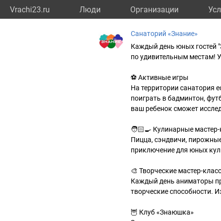
Vrachi23.ru
Люди
Организации
Усл
Санаторий «Знание»
Каждый день юных гостей "З
по удивительным местам! У
⚽️ Активные игры
На территории санатория ес
поиграть в бадминтон, футб
ваш ребенок сможет исслед
🧑🏻‍🍳 Кулинарные мастер
Пицца, сэндвичи, пирожные
приключение для юных кул
🎨 Творческие мастер-клас
Каждый день аниматоры пр
творческие способности. И
🦉 Клуб «Знаюшка»