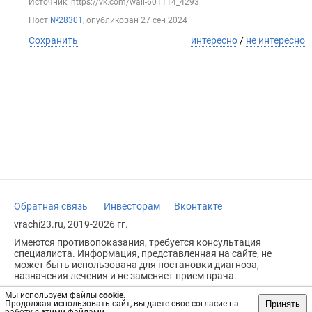
Источник: https://vk.com/wall-601114_4293
Пост
№28301
, опубликован
27 сен 2024
Сохранить
интересно
/
не интересно
Обратная связь
Инвесторам
Вконтакте
vrachi23.ru, 2019-2026 гг.
Имеются противопоказания, требуется консультация
специалиста. Информация, представленная на сайте, не
может быть использована для постановки диагноза,
назначения лечения и не заменяет прием врача.
Возрастное ограничение: 18+
Мы используем файлы
cookie
.
Принять
Продолжая использовать сайт, вы даете свое согласие на