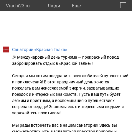
Vrachi23.ru
Люди
Eще
🔔
Красн
🔍
Санаторий «Красная Талка»
🎉 Международный день туризма — прекрасный повод
забронировать отдых в «Красной Талке»!
Сегодня мы хотим поздравить всех любителей путешествий
и приключений! В этот праздничный день хочется
пожелать вам неиссякаемой энергии, захватывающих
поездок и интересных знакомств. Пусть ваш путь будет
лёгким и приятным, а воспоминания о путешествиях
согревают сердце! Знакомьтесь с интересными людьми и
заряжайтесь позитивом!
Мы рады встречать вас в нашем санатории! Здесь вы
сможете отдохнуть, насладиться красотой природы и