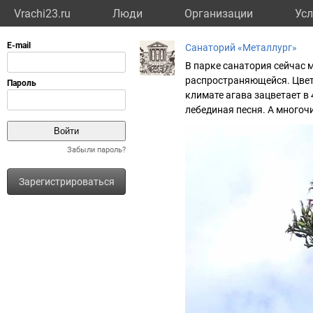
Vrachi23.ru
Люди
Организации
Усл
Санаторий «Металлург»
В парке санатория сейчас 
распространяющейся. Цвето
климате агава зацветает в 
лебединая песня. А многоч
Забыли пароль?
Зарегистрироваться