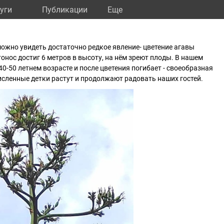
уги
Публикации
Eще
можно увидеть достаточно редкое явление- цветение агавы
нос достиг 6 метров в высоту, на нём зреют плоды. В нашем
40-50 летнем возрасте и после цветения погибает - своеобразная
исленные детки растут и продолжают радовать наших гостей.