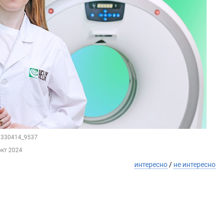
29330414_9537
окт 2024
интересно
/
не интересно