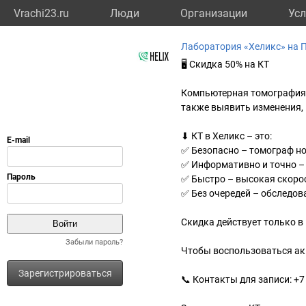
Vrachi23.ru
Люди
Организации
Усл
Лаборатория «Хеликс» на 
🖥 Скидка 50% на КТ
Компьютерная томография п
также выявить изменения, 
⬇ КТ в Хеликс – это:
✅ Безопасно – томограф но
✅ Информативно и точно –
✅ Быстро – высокая скоро
✅ Без очередей – обследов
Скидка действует только в 
Забыли пароль?
Чтобы воспользоваться акц
Зарегистрироваться
📞 Контакты для записи: +7 