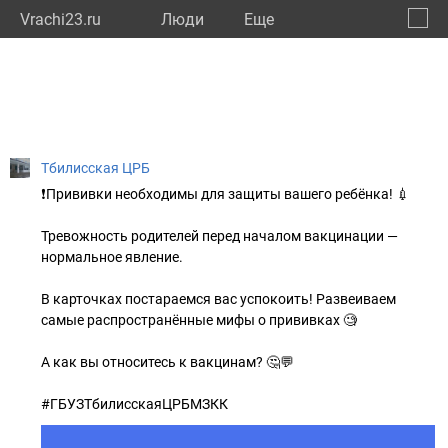
Vrachi23.ru
Люди
Eще
🔔
Красн
🔍
Тбилисская ЦРБ
❗️Прививки необходимы для защиты вашего ребёнка! 💉
Тревожность родителей перед началом вакцинации —
нормальное явление.
В карточках постараемся вас успокоить! Развеиваем
самые распространённые мифы о прививках 🧐
А как вы относитесь к вакцинам? 🤔💬
#ГБУЗТбилисскаяЦРБМЗКК