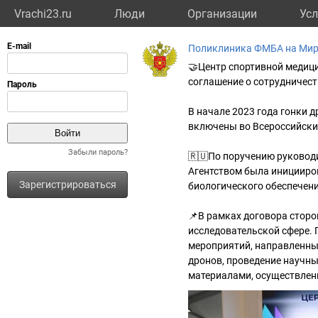
Vrachi23.ru
Люди
Организации
Усл
Поликлиника ФМБА на Мира
🤝Центр спортивной медиц
соглашение о сотрудничест
В начале 2023 года гонки 
включены во Всероссийский
Забыли пароль?
🇷🇺По поручению руковод
Агентством была иницииров
Зарегистрироваться
биологического обеспечени
📌В рамках договора сторо
исследовательской сфере. 
мероприятий, направленны
дронов, проведение научн
материалами, осуществлен