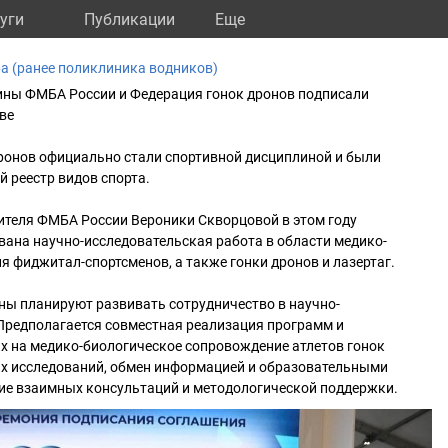
уги
Публикации
Eще
 (ранее поликлиника водников)
ины ФМБА России и Федерация гонок дронов подписали
ве
дронов официально стали спортивной дисциплиной и были
 реестр видов спорта.
ителя ФМБА России Вероники Скворцовой в этом году
ана научно-исследовательская работа в области медико-
я фиджитал-спортсменов, а также гонки дронов и лазертаг.
ны планируют развивать сотрудничество в научно-
Предполагается совместная реализация программ и
х на медико-биологическое сопровождение атлетов гонок
ых исследований, обмен информацией и образовательными
ие взаимных консультаций и методологической поддержки.