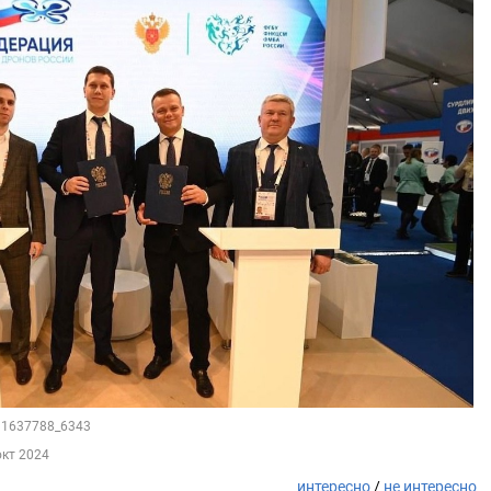
211637788_6343
окт 2024
интересно
/
не интересно