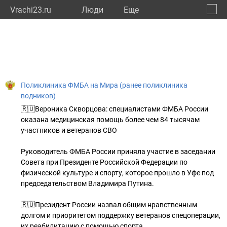
Vrachi23.ru
Люди
Eще
🔔
Красн
🔍
Поликлиника ФМБА на Мира (ранее поликлиника
водников)
🇷🇺Вероника Скворцова: специалистами ФМБА России
оказана медицинская помощь более чем 84 тысячам
участников и ветеранов СВО
Руководитель ФМБА России приняла участие в заседании
Совета при Президенте Российской Федерации по
физической культуре и спорту, которое прошло в Уфе под
председательством Владимира Путина.
🇷🇺Президент России назвал общим нравственным
долгом и приоритетом поддержку ветеранов спецоперации,
их реабилитацию с помощью спорта.