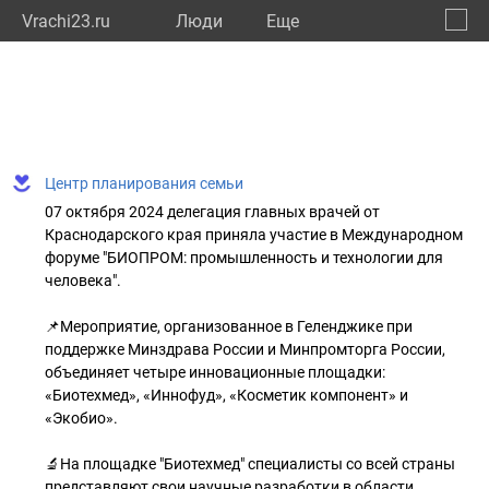
Vrachi23.ru
Люди
Eще
🔔
Красн
🔍
Центр планирования семьи
07 октября 2024 делегация главных врачей от
Краснодарского края приняла участие в Международном
форуме "БИОПРОМ: промышленность и технологии для
человека".
📌Мероприятие, организованное в Геленджике при
поддержке Минздрава России и Минпромторга России,
объединяет четыре инновационные площадки:
«Биотехмед», «Иннофуд», «Косметик компонент» и
«Экобио».
🔬На площадке "Биотехмед" специалисты со всей страны
представляют свои научные разработки в области