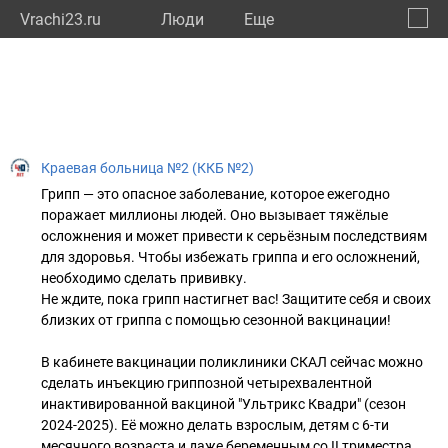
Vrachi23.ru
Люди
Eще
🔔
Красн
🔍
Краевая больница №2 (ККБ №2)
Грипп — это опасное заболевание, которое ежегодно
поражает миллионы людей. Оно вызывает тяжёлые
осложнения и может привести к серьёзным последствиям
для здоровья. Чтобы избежать гриппа и его осложнений,
необходимо сделать прививку.
Не ждите, пока грипп настигнет вас! Защитите себя и своих
близких от гриппа с помощью сезонной вакцинации!
В кабинете вакцинации поликлиники СКАЛ сейчас можно
сделать инъекцию гриппозной четырехвалентной
инактивированной вакциной "Ультрикс Квадри" (сезон
2024-2025). Её можно делать взрослым, детям с 6-ти
месячного возраста и даже беременным со II триместра