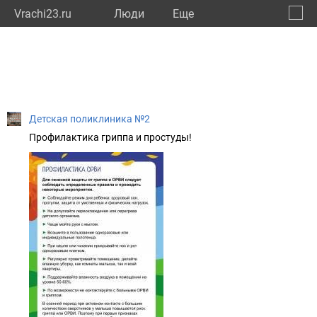
Vrachi23.ru
Люди
Eще
🔔
Красн
🔍
Детская поликлиника №2
Профилактика гриппа и простуды!