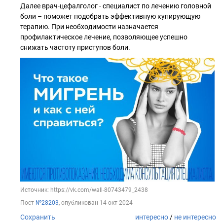
Далее врач-цефалголог - специалист по лечению головной
боли – поможет подобрать эффективную купирующую
терапию. При необходимости назначается
профилактическое лечение, позволяющее успешно
снижать частоту приступов боли.
Источник: https://vk.com/wall-80743479_2438
Пост
№28203
, опубликован
14 окт 2024
Сохранить
интересно
/
не интересно