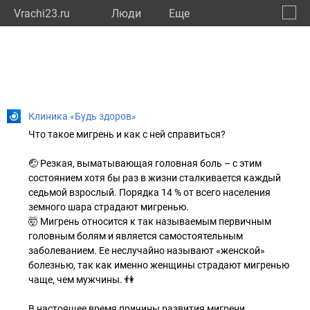
Vrachi23.ru
Люди
Eще
🔔
Красн
🔍
Клиника «Будь здоров»
Что такое мигрень и как с ней справиться?
🤕 Резкая, выматывающая головная боль – с этим
состоянием хотя бы раз в жизни сталкивается каждый
седьмой взрослый. Порядка 14 % от всего населения
земного шара страдают мигренью.
🤯 Мигрень относится к так называемым первичным
головным болям и является самостоятельным
заболеванием. Ее неслучайно называют «женской»
болезнью, так как именно женщины страдают мигренью
чаще, чем мужчины. 👫
В настоящее время причины развития мигрени