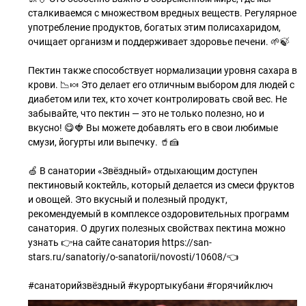
сталкиваемся с множеством вредных веществ. Регулярное
употребление продуктов, богатых этим полисахаридом,
очищает организм и поддерживает здоровье печени. 🌱🍃
Пектин также способствует нормализации уровня сахара в
крови. 📉🍬 Это делает его отличным выбором для людей с
диабетом или тех, кто хочет контролировать свой вес. Не
забывайте, что пектин — это не только полезно, но и
вкусно! 😋🍓 Вы можете добавлять его в свои любимые
смузи, йогурты или выпечку. 🥤🍰
🍏 В санатории «Звёздный» отдыхающим доступен
пектиновый коктейль, который делается из смеси фруктов
и овощей. Это вкусный и полезный продукт,
рекомендуемый в комплексе оздоровительных программ
санатория. О других полезных свойствах пектина можно
узнать 👉на сайте санатория https://san-
stars.ru/sanatoriy/o-sanatorii/novosti/10608/👈
#санаторийзвёздный #курортыкубани #горячийключ