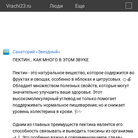
Vrachi23.ru
Люди
Eще
🔔
Красн
🔍
Санаторий «Звездный»
ПЕКТИН… КАК МНОГО В ЭТОМ ЗВУКЕ
Пектин - это натуральное вещество, которое содержится во
фруктах и овощах, особенно в яблоках и цитрусовых. 🍊🍏
Обладает множеством полезных свойств, которые могут
значительно улучшить ваше здоровье. Этот
высокомолекулярный углевод не только помогает
поддерживать нормальное пищеварение, но и снижает
уровень холестерина в крови. 🩺✨
Одним из главных преимуществ пектина является его
способность связывать и выводить токсины из организма.
🚮💧 Это особенно важно в современном мире, где мы