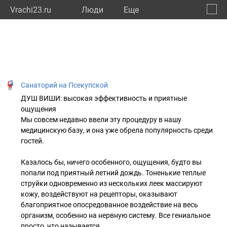
Vrachi23.ru
Люди
Eще
🔔
Красн
🔍
Санаторий на Псекупской
ДУШ ВИШИ: высокая эффективность и приятные
ощущения
Мы совсем недавно ввели эту процедуру в нашу
медицинскую базу, и она уже обрела популярность среди
гостей.
Казалось бы, ничего особенного, ощущения, будто вы
попали под приятный летний дождь. Тоненькие теплые
струйки одновременно из нескольких леек массируют
кожу, воздействуют на рецепторы, оказывают
благоприятное опосредованное воздействие на весь
организм, особенно на нервную систему. Все гениальное
просто, что называется.