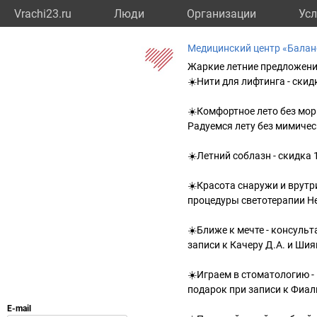
Vrachi23.ru
Люди
Организации
Усл
Медицинский центр «Балан
Жаркие летние предложени
☀️Нити для лифтинга - скид
☀️Комфортное лето без мор
Радуемся лету без мимиче
☀️Летний соблазн - скидка 
☀️Красота снаружи и врутр
процедуры светотерапии He
☀️Ближе к мечте - консуль
записи к Качеру Д.А. и Шия
☀️Играем в стоматологию -
подарок при записи к Фиалк