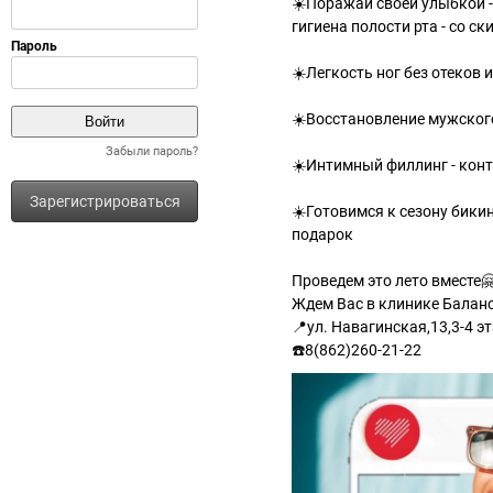
☀️Поражай своей улыбкой -
гигиена полости рта - со 
☀️Легкость ног без отеков 
☀️Восстановление мужского
Забыли пароль?
☀️Интимный филлинг - конт
Зарегистрироваться
☀️Готовимся к сезону бики
подарок
Проведем это лето вместе
Ждем Вас в клинике Балан
📍ул. Навагинская,13,3-4 э
☎️8(862)260-21-22