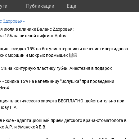
уги
Публикации
Eще
с Здоровья»
я июля в клинике Баланс Zдоровья:
ка 15% на нитевой лифтинг Aptos
щин - скидка 15% на ботулинотерапию и лечение гипергидроза.
ских морщин и мокрых подмышек 🙌🏻
15% на контурную пластику губ👄. Анестезия в подарок
и - скидка 15% на капельницу "Золушка" при проведении
leo4
тация пластического хирурга БЕСПЛАТНО. действительно при
нову Г.А.
 в июле - адаптационный прием детского врача-стоматолога в
о А.Р. и Уманской Е.В.