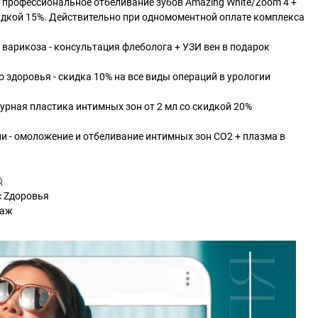
 профессиональное отбеливание зубов Amazing White/Zoom 4 +
скидкой 15%. Действительно при одномоментной оплате комплекса
и варикоза - консультация флеболога + УЗИ вен в подарок
 здоровья - скидка 10% на все виды операций в урологии
урная пластика интимных зон от 2 мл со скидкой 20%
ни - омоложение и отбеливание интимных зон СО2 + плазма в

с Zдоровья
таж